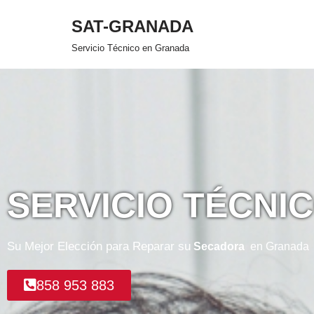
SAT-GRANADA
Saltar
Servicio Técnico en Granada
al
contenido
SERVICIO TÉCNI
Su Mejor Elección para Reparar su
Secadora
en Granada
858 953 883