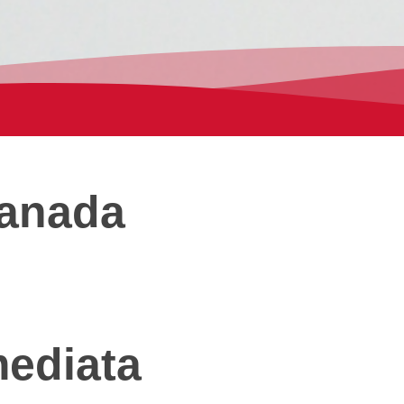
ranada
mediata