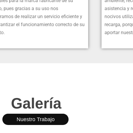
ales para la marca fabricante de su
ambiente, re
o, pues gracias a su uso nos
asistencia y 
amos de realizar un servicio eficiente y
nocivos utili
antizar el funcionamiento correcto de su
recarga, por
to.
aportar nuest
Galería
Nuestro Trabajo