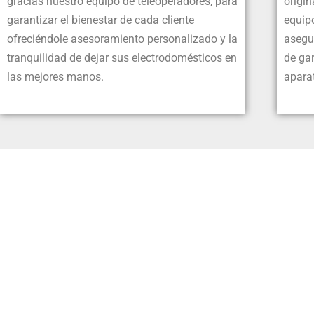
gracias nuestro equipo de teleoperadores, para
origin
garantizar el bienestar de cada cliente
equip
ofreciéndole asesoramiento personalizado y la
asegur
tranquilidad de dejar sus electrodomésticos en
de gar
las mejores manos.
apara